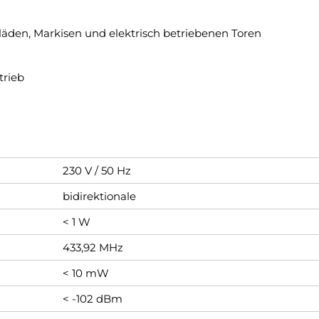
läden, Markisen und elektrisch betriebenen Toren
trieb
230 V / 50 Hz
bidirektionale
< 1 W
433,92 MHz
< 10 mW
< -102 dBm