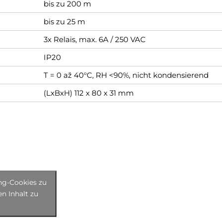
bis zu 200 m
bis zu 25 m
3x Relais, max. 6A / 250 VAC
IP20
T = 0 až 40°C, RH <90%, nicht kondensierend
(LxBxH) 112 x 80 x 31 mm
ing-Cookies zu
n Inhalt zu